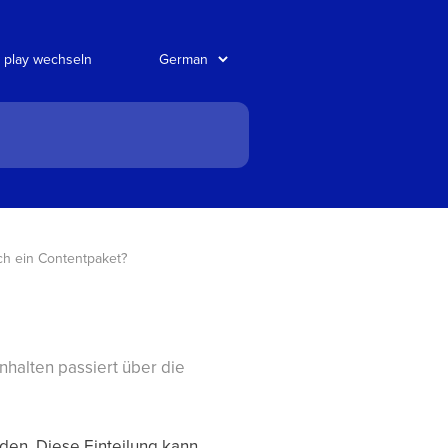
 play wechseln
ich ein Contentpaket?
halten passiert über die
en. Diese Einteilung kann