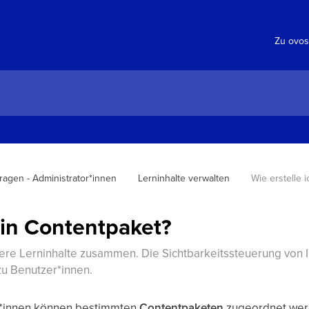
Zu ovos
Fragen - Administrator*innen
Lerninhalte verwalten
Wie erstelle 
ein Contentpaket?
re Lerninhalte zusammen. Die Sichtbarkeitssteuerung von In
u Benutzer*innen.
r*innen können bestimmten
Contentpaketen
zugeordnet werd