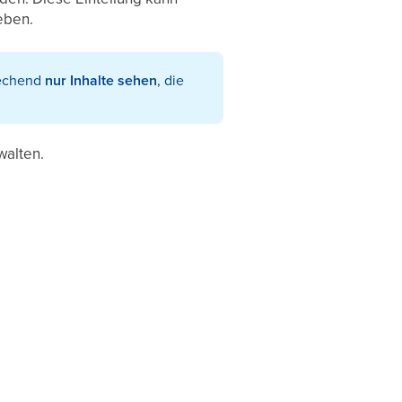
eben.
rechend
nur Inhalte
sehen
, die
alten.