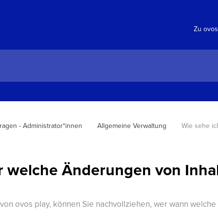
Zu ovos
Fragen - Administrator*innen
Allgemeine Verwaltung
Wie sehe ic
er welche Änderungen von Inha
e von ovos play, können Sie nachvollziehen, wer wann wel