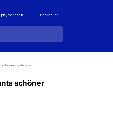
 play wechseln
 schöner gestalten?
unts schöner