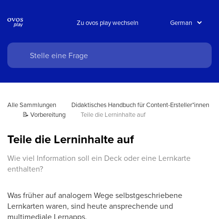
Zu ovos play wechseln
Alle Sammlungen
Didaktisches Handbuch für Content-Ersteller*innen
📝 Vorbereitung
Teile die Lerninhalte auf
Teile die Lerninhalte auf
Wie viel Information soll ein Deck oder eine Lernkarte
enthalten?
Was früher auf analogem Wege selbstgeschriebene
Lernkarten waren, sind heute ansprechende und
multimediale Lernapps.