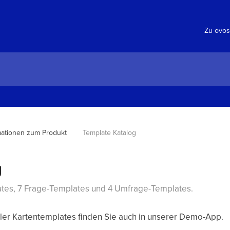
Zu ovos
mationen zum Produkt
Template Katalog
g
lates, 7 Frage-Templates und 4 Umfrage-Templates.
ller Kartentemplates finden Sie auch in unserer Demo-App.