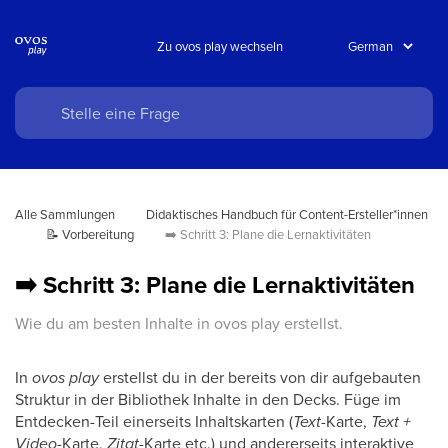
Zu ovos play wechseln
Alle Sammlungen
Didaktisches Handbuch für Content-Ersteller*innen
📝 Vorbereitung
➡️ Schritt 3: Plane die Lernaktivitäten
➡️ Schritt 3: Plane die Lernaktivitäten
Wie du am besten Inhalte in ovos play erstellst.
In
ovos play
erstellst du in der bereits von dir aufgebauten
Struktur in der Bibliothek Inhalte in den Decks. Füge im
Entdecken-Teil einerseits Inhaltskarten (
Text
-Karte,
Text +
Video
-Karte,
Zitat
-Karte etc.) und andererseits interaktive