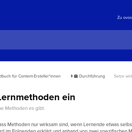
Zu ovos
buch für Content-Ersteller*innen
👩‍🏫 Durchführung
Setze wi
Lernmethoden ein
he Methoden es gibt.
ass Methoden nur wirksam sind, wenn Lernende etwas selbst 
ird im Folgenden erklärt und anhand von zwei spezifischen M